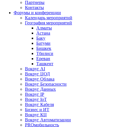
Партнеры
Контакты
Форумы и конференции
Календарь мероприятий
География мероприятий
Алматы
Астана
Баку
Батуми
Бишкек
Тбилиси
Ереван
Ташкент
Вокруг AI
Вокруг ЦОД
Вокруг Облака
Вокруг Безопасности
Вокруг Данных
Вокруг IP
Вокруг IoT
Вокруг Кабеля
Бизнес и ИТ
Вокруг КЦ
Вокруг Автоматизации
PROмобильность