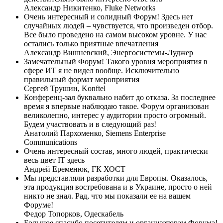
Александр Никитенко,
Fluke Networks
Очень интересный и солидный Форум! Здесь нет
случайных людей – чувствуется, что произведен отбор.
Все было проведено на самом высоком уровне. У нас
остались только приятные впечатления
Александр Вишневский,
Энергосистемы-Луджер
Замечательный Форум! Такого уровня мероприятия в
сфере ИТ я не видел вообще. Исключительно
правильный формат мероприятия
Сергей Трушин,
Konftel
Конференц-зал буквально набит до отказа. За последнее
время я впервые наблюдаю такое. Форум организован
великолепно, интерес у аудитории просто огромный.
Будем участвовать и в следующий раз!
Анатолий Пархоменко,
Siemens Enterprise
Communications
Очень интересный состав, много людей, практически
весь цвет IT здесь
Андрей Еременюк,
ГК ХОСТ
Мы представляли разработки для Европы. Оказалось,
эта продукция востребована и в Украине, просто о ней
никто не знал. Рад, что мы показали ее на вашем
Форуме!
Федор Топорков,
Одескабель
Большое спасибо посетителям и организаторам Форума!