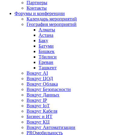
Партнеры
Контакты
Форумы и конференции
Календарь мероприятий
География мероприятий
Алматы
Астана
Баку
Батуми
Бишкек
Тбилиси
Ереван
Ташкент
Вокруг AI
Вокруг ЦОД
Вокруг Облака
Вокруг Безопасности
Вокруг Данных
Вокруг IP
Вокруг IoT
Вокруг Кабеля
Бизнес и ИТ
Вокруг КЦ
Вокруг Автоматизации
PROмобильность